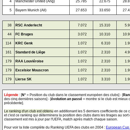
00
4
Manchester United (Ang)
25.785
22.675
28.
00
5
Bayern Munich (All)
27.653
33.650
27.
0
38
RSC Anderlecht
0
7.072
15.310
0
5.
0
44
FC Bruges
0
3.072
10.310
10.
114
KRC Genk
0
1.072
0
6.310
0
1.
161
Standard de Liège
0
1.072
0
2.310
0
4.
179
RAA Louviéroise
0
1.072
0
2.310
0
1.
179
Excelsior Mouscron
0
1.072
0
2.310
0
1.
179
Lierse SK
0
1.072
0
3.310
0
1.
Légende
: [
N°
= Position du club dans le classement européen des clubs] - [
Ran
des cinq dernières saisons] - [
évolution an passé
= montre si le club est mieux 
précédente].
Le ranking d'un club est obtenu
en additionant les 5 derniers coefficients de ce
et c'est ce ranking qui déterminera la position des clubs dans les tirages au sor
classement est mis à jour par l'UEFA, match après match chaque saison.
Pour voir la liste complète du Ranking UEFA des clubs en 2004 :
European Cup 