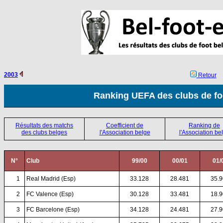
2003
Retour
Ranking UEFA des clubs de fo
Résultats des matchs
Coefficient de
Ranking de
des clubs belges
l'Association belge
l'Association be
N°
Club
99/00
00/01
01/
00
1
Real Madrid (Esp)
33.128
28.481
35.
00
2
FC Valence (Esp)
30.128
33.481
18.
00
3
FC Barcelone (Esp)
34.128
24.481
27.