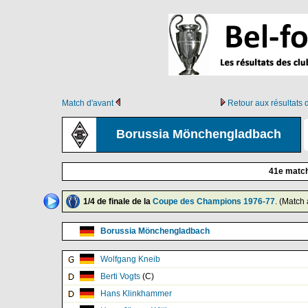
Match d'avant
Retour aux résultats
Borussia Mönchengladbach
41e matc
1/4 de finale de la
Coupe des Champions 1976-77
. (Match 
Borussia Mönchengladbach
Wolfgang Kneib
Berti Vogts
(C)
Hans Klinkhammer