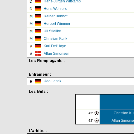
Hans-Jürgen Wittkamp
Horst Wohlers
Rainer Bonhof
Herbert Wimmer
Uli Stielike
Christian Kulik
Karl Del'Haye
Allan Simonsen
Udo Lattek
Christian Ku
43'
Allan Simons
63'