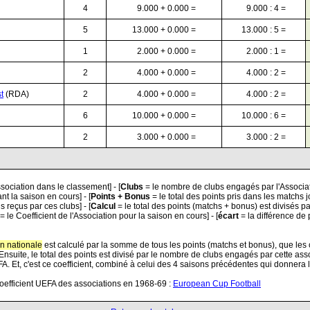
4
9.000 + 0.000 =
9.000 : 4 =
5
13.000 + 0.000 =
13.000 : 5 =
1
2.000 + 0.000 =
2.000 : 1 =
2
4.000 + 0.000 =
4.000 : 2 =
t
(RDA)
2
4.000 + 0.000 =
4.000 : 2 =
6
10.000 + 0.000 =
10.000 : 6 =
2
3.000 + 0.000 =
3.000 : 2 =
sociation dans le classement] - [
Clubs
= le nombre de clubs engagés par l'Associat
 la saison en cours] - [
Points + Bonus
= le total des points pris dans les matchs 
s reçus par ces clubs] - [
Calcul
= le total des points (matchs + bonus) est divisés 
= le Coefficient de l'Association pour la saison en cours] - [
écart
= la différence de 
n nationale
est calculé par la somme de tous les points (matchs et bonus), que les 
 Ensuite, le total des points est divisé par le nombre de clubs engagés par cette ass
FA. Et, c'est ce coefficient, combiné à celui des 4 saisons précédentes qui donnera 
Coefficient UEFA des associations en 1968-69 :
European Cup Football