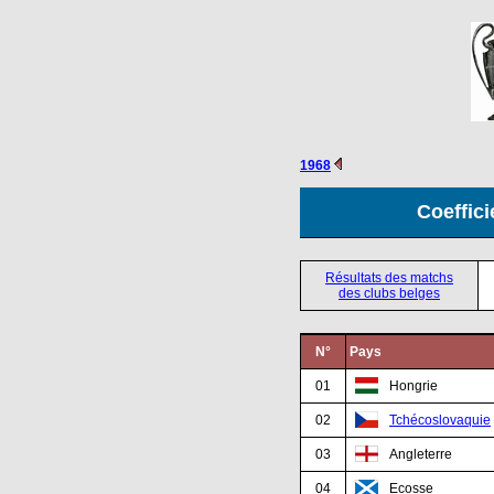
1968
Coeffici
Résultats des matchs
des clubs belges
N°
Pays
01
Hongrie
02
Tchécoslovaquie
03
Angleterre
04
Ecosse