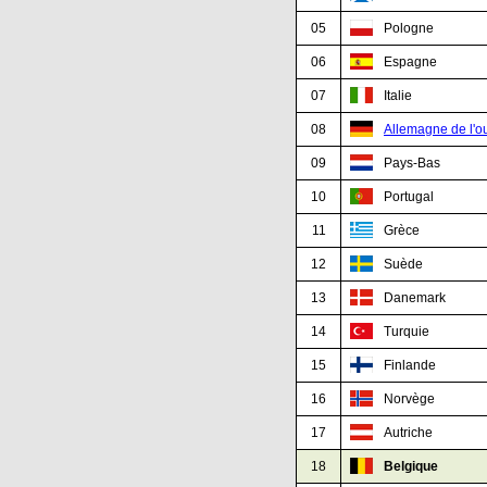
05
Pologne
06
Espagne
07
Italie
08
Allemagne de l'o
09
Pays-Bas
10
Portugal
11
Grèce
12
Suède
13
Danemark
14
Turquie
15
Finlande
16
Norvège
17
Autriche
18
Belgique