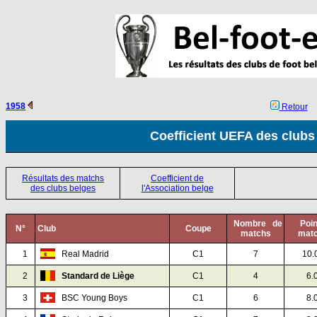
1958
Retour
Coefficient UEFA des clubs
Résultats des matchs
Coefficient de
des clubs belges
l'Association belge
Nombre de
Poin
N°
Club
Coupe
matchs
mat
1
Real Madrid
C1
7
10.
2
Standard de Liège
C1
4
6.
3
BSC Young Boys
C1
6
8.