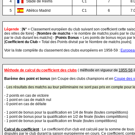
4
Stade de Reims
C1
7
8.
5
Atlético Madrid
C1
6
7.
Légende
:
[
N°
= Classement européen du club suivant son coefficient cette saison
des villes de foire] - [
Nombre de matchs
= le nombre de matchs joués par le club 
par le club durant les matchs] - [
Points Bonus
= Les points de bonus reçus par le 
[
Coefficient du Club
= Total des Points divisé par le Nombre de matchs joués].
Voir la liste complète du classement des clubs européens en 1958-59 :
Europea
Méthode de calcul du coefficient des clubs
(
méthode
en vigueur de
1955-56
Barème des point et bonus
(en Coupe des clubs champions et en
Coupe des vi
-
Les résultats des matchs au tour péliminaire ne sont pas pris en compte pour le
- 2 points en cas de victoire
- 1 point en cas de match nul
- 0 point en cas de défaite
- 1 point de bonus pour la qualification en 1/4 de finale (toutes compétitions)
- 1 point de bonus pour la qualification en 1/2 de finale (toutes compétitions)
- 1 point de bonus pour la qualification en finale (toutes compétitions)
Calcul du coefficient
: Le coefficient d'un club est calculé par la somme de tou
disputés par le club durant la saison européenne en cours. Ce coefficient, comb