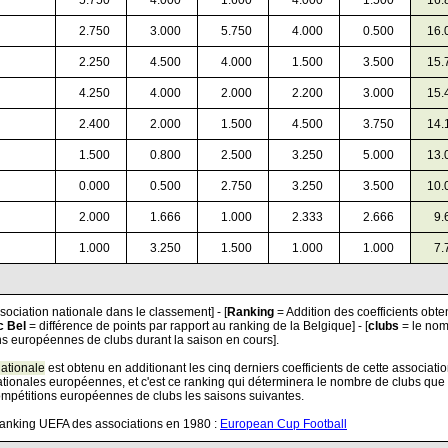
0
5.750
0
4.000
0
1.600
0
4.000
0
1.500
16.
0
2.750
0
3.000
0
5.750
0
4.000
0
0.500
16.
0
2.250
0
4.500
0
4.000
0
1.500
0
3.500
15.
0
4.250
0
4.000
0
2.000
0
2.200
0
3.000
15.
0
2.400
0
2.000
0
1.500
0
4.500
0
3.750
14.
0
1.500
0
0.800
0
2.500
0
3.250
0
5.000
13.
0
0.000
0
0.500
0
2.750
0
3.250
0
3.500
10.
0
2.000
0
1.666
0
1.000
0
2.333
0
2.666
0
9.
0
1.000
0
3.250
0
1.500
0
1.000
0
1.000
0
7.
ssociation nationale dans le classement] - [
Ranking
= Addition des coefficients obte
c Bel
= différence de points par rapport au ranking de la Belgique] - [
clubs
= le no
ns européennes de clubs durant la saison en cours].
ationale
est obtenu en additionant les cinq derniers coefficients de cette associatio
tionales européennes, et c'est ce ranking qui déterminera le nombre de clubs que 
ompétitions européennes de clubs les saisons suivantes.
 Ranking UEFA des associations en 1980 :
European Cup Football