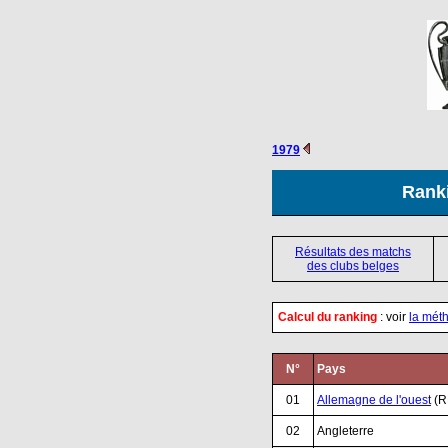
1979
Ranki
Résultats des matchs
des clubs belges
Calcul du ranking
: voir
la méth
N°
Pays
01
.
Allemagne de l'ouest
(R
02
.
Angleterre