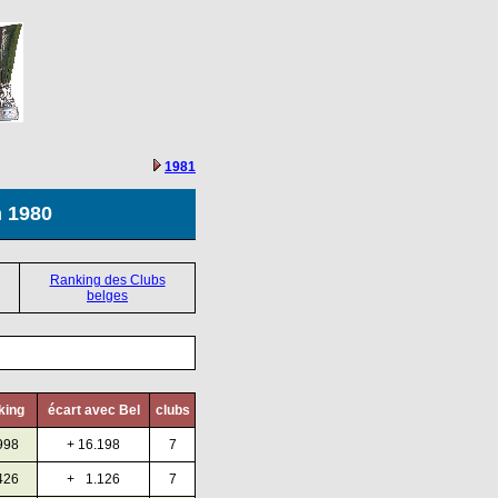
1981
n 1980
Ranking des Clubs
belges
king
écart avec Bel
clubs
998
+ 16.198
7
426
+
0
1.126
7