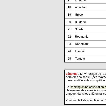
17
.
Pologne
18
.
Autriche
19
.
Grèce
20
.
Bulgarie
21
.
Suède
22
.
Roumanie
23
.
Danemark
24
.
Irlande
25
.
Turquie
Légende
: [
N°
= Position de l'a
dernières saisons] - [
écart ave
dans les différentes compétitio
Le
Ranking d'une association n
classement des associations na
engager dans les différentes c
Pour voir la liste complète du