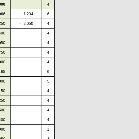
300
4
066
-
0
1.234
6
250
-
0
2.050
4
400
4
050
4
750
4
000
4
165
6
300
5
150
4
250
4
500
4
400
4
000
1