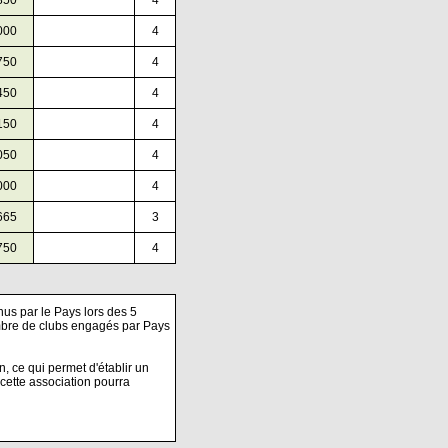
850
4
000
4
750
4
450
4
150
4
050
4
000
4
665
3
750
4
nus par le Pays lors des 5
mbre de clubs engagés par Pays
n, ce qui permet d'établir un
cette association pourra