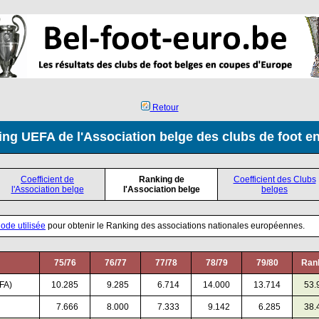
Retour
ng UEFA de l'Association belge des clubs de foot e
Coefficient de
Ranking de
Coefficient des Clubs
l'Association belge
l'Association belge
belges
ode utilisée
pour obtenir le Ranking des associations nationales européennes.
75/76
76/77
77/78
78/79
79/80
Ran
FA)
10.285
0
9.285
0
6.714
14.000
13.714
53.
0
7.666
0
8.000
0
7.333
0
9.142
0
6.285
38.