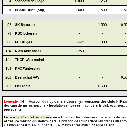
00
4
Standard de Liège
0.833
1.250
1.1
00
5
Ipswich Town (Ang)
1.500
1.500
1.5
0
52
SK Beveren
-
1.500
0.5
0
73
KSC Lokeren
-
-
-
0
86
FC Bruges
1.444
1.000
-
116
RWD Molenbeek
1.250
-
-
141
THOR Waterschei
-
-
-
194
KFC Winterslag
-
-
-
202
Beerschot VAV
-
-
0.5
202
Lierse SK
-
0.500
-
Légende
: [
N°
= Position du club dans le classement européen des clubs] - [
Ran
des cinq dernières saisons] - [
évolution an passé
= montre si le club est mieux 
précédente].
Le ranking d'un club est obtenu
en additionant les 5 derniers coefficients de ce
et c'est ce ranking qui déterminera la position des clubs dans les tirages au sor
classement est mis à jour par l'UEFA, match après match chaque saison.