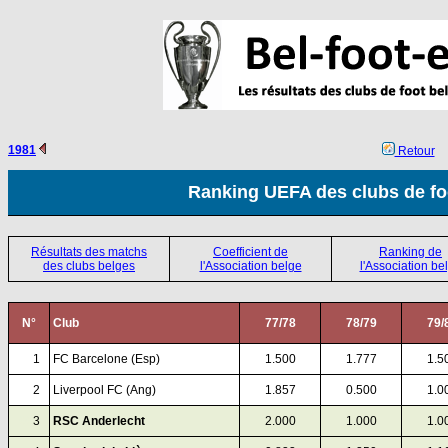
1981
Retour
Ranking UEFA des clubs de fo
Résultats des matchs
Coefficient de
Ranking de
des clubs belges
l'Association belge
l'Association be
N°
Club
77/78
78/79
79/
00
1
FC Barcelone (Esp)
1.500
1.777
1.5
00
2
Liverpool FC (Ang)
1.857
0.500
1.0
00
3
RSC Anderlecht
2.000
1.000
1.0