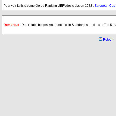
Pour voir la liste complète du Ranking UEFA des clubs en 1982 :
European Cup 
Remarque
: Deux clubs belges, Anderlecht et le Standard, sont dans le Top 5 d
Retour