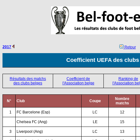
2017
Retour
Coefficient UEFA des clubs
Résultats des matchs
Coefficient de
Ranking de
des clubs belges
l'Association belge
l'Association be
Nombre
N°
Club
Coupe
matchs
1
FC Barcelone (Esp)
LC
12
Chelsea FC (Ang)
LE
15
3
Liverpool (Ang)
LC
13