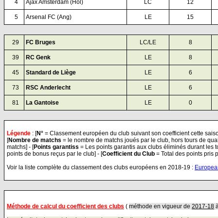
4
Ajax Amsterdam (Hol)
LC
12
5
Arsenal FC (Ang)
LE
15
29
FC Bruges
LC
/LE
8
39
RC Genk
LE
8
45
Standard de Liège
LE
6
73
RSC Anderlecht
LE
6
81
La Gantoise
LE
0
Légende
:
[
N°
= Classement européen du club suivant son coefficient cette saison
[
Nombre de matchs
= le nombre de matchs joués par le club, hors tours de quali
matchs] - [
Points garantiss
= Les points garantis aux clubs éliminés durant les to
points de bonus reçus par le club] - [
Coefficient du Club
= Total des points pris 
Voir la liste complète du classement des clubs européens en 2018-19 :
Europea
Méthode de calcul du coefficient des clubs
(
méthode
en vigueur de
2017-18