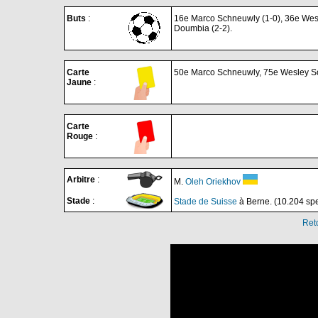
Buts
:
16e Marco Schneuwly (1-0), 36e Wesl
Doumbia (2-2).
Carte
50e Marco Schneuwly, 75e Wesley Son
Jaune
:
Carte
Rouge
:
Arbitre
:
M.
Oleh Oriekhov
Stade
:
Stade de Suisse
à Berne. (10.204 spe
Ret