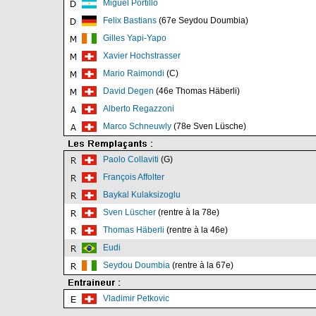
Miguel Portillo
Felix Bastians
(67e Seydou Doumbia)
Gilles Yapi-Yapo
Xavier Hochstrasser
Mario Raimondi
(C)
David Degen
(46e Thomas Häberli)
Alberto Regazzoni
Marco Schneuwly
(78e Sven Lüsche)
Paolo Collaviti
(G)
François Affolter
Baykal Kulaksizoglu
Sven Lüscher
(rentre à la 78e)
Thomas Häberli
(rentre à la 46e)
Eudi
Seydou Doumbia
(rentre à la 67e)
Vladimir Petkovic